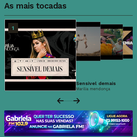
As mais tocadas
2
1
3
4
Sensivel demais
Marilia mendonça