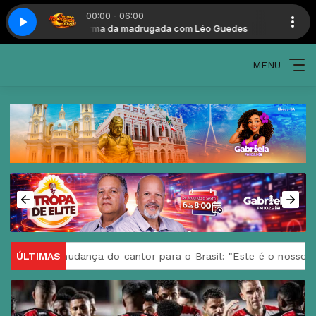
00:00 - 06:00
 Guedes
Turma da madrugada com Léo Guedes
MENU
dança do cantor para o Brasil: "Este é o nosso futuro lar"
ÚLTIMAS