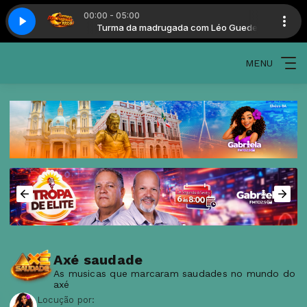
00:00 - 05:00
a com Léo Guedes
Turma da madrugada com Léo Guedes
MENU
Axé saudade
As musicas que marcaram saudades no mundo do
axé
Locução por: