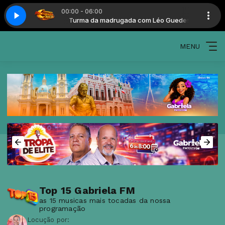
00:00 - 06:00
a com Léo Guedes
Turma da madrugada com Léo Guedes
MENU
Top 15 Gabriela FM
as 15 musicas mais tocadas da nossa
programação
Locução por: