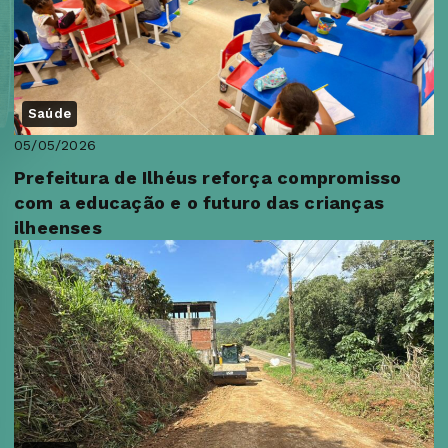
Saúde
05/05/2026
Prefeitura de Ilhéus reforça compromisso
com a educação e o futuro das crianças
ilheenses