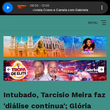
08:00 - 12:00
om Gabriela
Gabriela Cravo e Canela com Gabriela
MENU
Intubado, Tarcísio Meira faz
'diálise contínua'; Glória