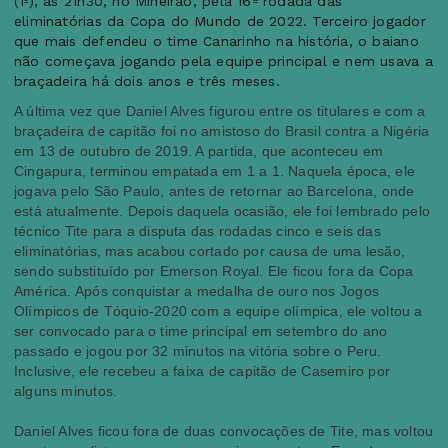
(1º), às 21h30, no Mineirão, pela 16ª rodada das
eliminatórias da Copa do Mundo de 2022. Terceiro jogador
que mais defendeu o time Canarinho na história, o baiano
não começava jogando pela equipe principal e nem usava a
braçadeira há dois anos e três meses.
A última vez que Daniel Alves figurou entre os titulares e com a
braçadeira de capitão foi no amistoso do Brasil contra a Nigéria
em 13 de outubro de 2019. A partida, que aconteceu em
Cingapura, terminou empatada em 1 a 1. Naquela época, ele
jogava pelo São Paulo, antes de retornar ao Barcelona, onde
está atualmente. Depois daquela ocasião, ele foi lembrado pelo
técnico Tite para a disputa das rodadas cinco e seis das
eliminatórias, mas acabou cortado por causa de uma lesão,
sendo substituído por Emerson Royal. Ele ficou fora da Copa
América. Após conquistar a medalha de ouro nos Jogos
Olímpicos de Tóquio-2020 com a equipe olímpica, ele voltou a
ser convocado para o time principal em setembro do ano
passado e jogou por 32 minutos na vitória sobre o Peru.
Inclusive, ele recebeu a faixa de capitão de Casemiro por
alguns minutos.
Daniel Alves ficou fora de duas convocações de Tite, mas voltou