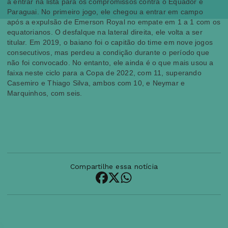
a entrar na lista para os compromissos contra o Equador e
Paraguai. No primeiro jogo, ele chegou a entrar em campo
após a expulsão de Emerson Royal no empate em 1 a 1 com os
equatorianos. O desfalque na lateral direita, ele volta a ser
titular. Em 2019, o baiano foi o capitão do time em nove jogos
consecutivos, mas perdeu a condição durante o período que
não foi convocado. No entanto, ele ainda é o que mais usou a
faixa neste ciclo para a Copa de 2022, com 11, superando
Casemiro e Thiago Silva, ambos com 10, e Neymar e
Marquinhos, com seis.
Compartilhe essa notícia