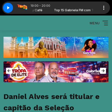
19:00 - 20:00
riela FM com Tony Café
Top 15 Gabriela FM com Tony Café
MENU
Daniel Alves será titular e
capitão da Seleção