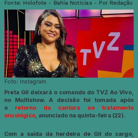
Fonte: Holofote - Bahia Notícias - Por Redação
Foto: Instagram
Preta Gil deixará o comando do TVZ Ao Vivo,
no Multishow. A decisão foi tomada após
o
retorno da cantora ao tratamento
oncológico
, anunciado na quinta-feira (22).
Com a saída da herdeira de Gil do cargo,