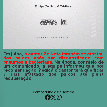
Em julho,
o cantor Zé Neto também se afastou
dos palcos após ser diagnosticado com
pneumonia bacteriana
. Na época, por meio de
um comunicado, a equipe informou que por
recomendação médica o cantor terá que ficar
7 dias afastado dos palcos até plena
recuperação.
Compartilhe essa notícia