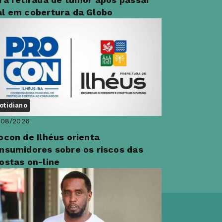
l em cobertura da Globo
otidiano
/08/2026
ocon de Ilhéus orienta
nsumidores sobre os riscos das
ostas on-line