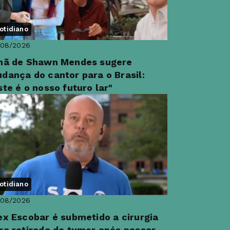
otidiano
/08/2026
mã de Shawn Mendes sugere
dança do cantor para o Brasil:
ste é o nosso futuro lar"
otidiano
/08/2026
ex Escobar é submetido a cirurgia
ra retirada de tumor após passar