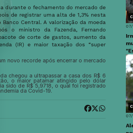
ica durante o fechamento do mercado de
ois de registrar uma alta de 1,3% nesta
C
o Banco Central. A valorização da moeda
07
pós o ministro da Fazenda, Fernando
Ir
pacote de corte de gastos, aumento da
mu
enda (IR) e maior taxação dos “super
"E
o um novo recorde após encerrar o mercado
eda chegou a ultrapassar a casa dos R$ 6
ntão, o maior patamar atingido pelo dólar
 sido de R$ 5,9718, o qual foi registrado
andemia da Covid-19.
C
07
Al
pa