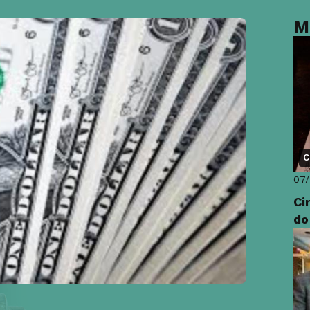
M
C
07
Ci
do