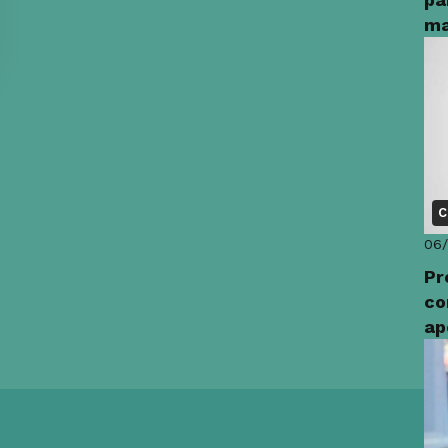
ma
C
06
Pr
co
ap