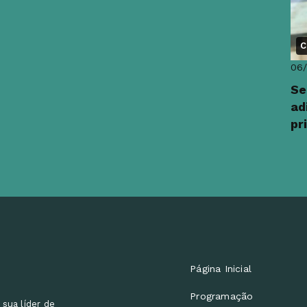
C
06
Se
ad
pr
Página Inicial
Programação
 sua líder de