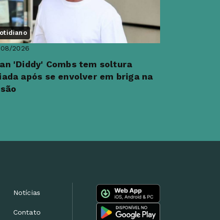
otidiano
/08/2026
an 'Diddy' Combs tem soltura
iada após se envolver em briga na
isão
Notícias
Contato