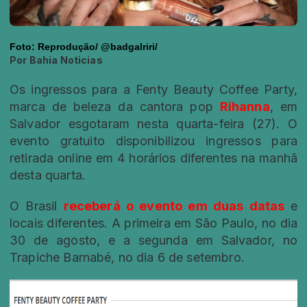
Foto: Reprodução/ @badgalriri/
Por Bahia Noticias
Os ingressos para a
Fenty Beauty Coffee Party
,
marca de beleza da cantora pop
Rihanna
, em
Salvador esgotaram nesta quarta-feira (27). O
evento gratuito disponibilizou ingressos para
retirada online em 4 horários diferentes na manhã
desta quarta.
O Brasil
receberá o evento em duas datas
e
locais diferentes. A primeira em São Paulo, no dia
30 de agosto, e a segunda em Salvador, no
Trapiche Barnabé, no dia 6 de setembro.