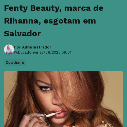
Fenty Beauty, marca de
Rihanna, esgotam em
Salvador
Por
Administrador
Publicado em 28/08/2025 09:01
Cotidiano