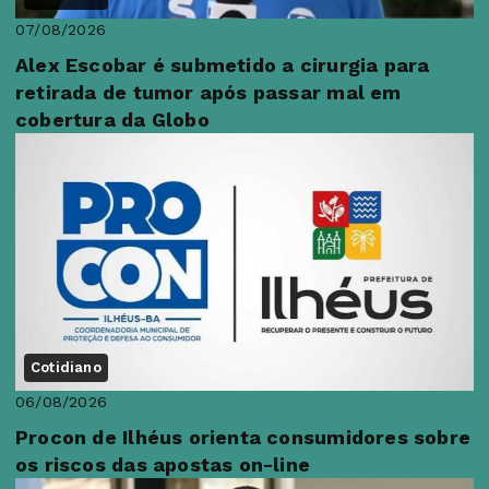
07/08/2026
Alex Escobar é submetido a cirurgia para
retirada de tumor após passar mal em
cobertura da Globo
Cotidiano
06/08/2026
Procon de Ilhéus orienta consumidores sobre
os riscos das apostas on-line