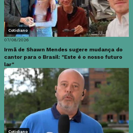
Cotidiano
07/08/2026
Irmã de Shawn Mendes sugere mudança do
cantor para o Brasil: "Este é o nosso futuro
lar"
Cotidiano