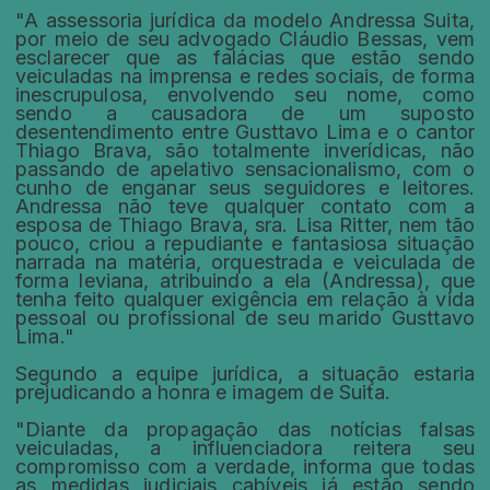
"A assessoria jurídica da modelo Andressa Suita,
por meio de seu advogado Cláudio Bessas, vem
esclarecer que as falácias que estão sendo
veiculadas na imprensa e redes sociais, de forma
inescrupulosa, envolvendo seu nome, como
sendo a causadora de um suposto
desentendimento entre Gusttavo Lima e o cantor
Thiago Brava, são totalmente inverídicas, não
passando de apelativo sensacionalismo, com o
cunho de enganar seus seguidores e leitores.
Andressa não teve qualquer contato com a
esposa de Thiago Brava, sra. Lisa Ritter, nem tão
pouco, criou a repudiante e fantasiosa situação
narrada na matéria, orquestrada e veiculada de
forma leviana, atribuindo a ela (Andressa), que
tenha feito qualquer exigência em relação à vida
pessoal ou profissional de seu marido Gusttavo
Lima."
Segundo a equipe jurídica, a situação estaria
prejudicando a honra e imagem de Suita.
"Diante da propagação das notícias falsas
veiculadas, a influenciadora reitera seu
compromisso com a verdade, informa que todas
as medidas judiciais cabíveis já estão sendo