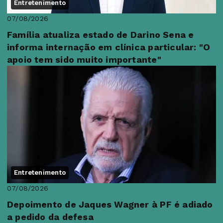
Entretenimento
07/08/2026
Família atualiza estado de Darino Sena e
informa internação em clínica particular: "O
apoio tem sido muito importante"
Entretenimento
07/08/2026
Depoimento de Jaques Wagner à PF é adiado
a pedido da defesa