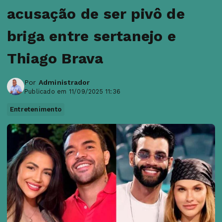
acusação de ser pivô de
briga entre sertanejo e
Thiago Brava
Por
Administrador
Publicado em 11/09/2025 11:36
Entretenimento