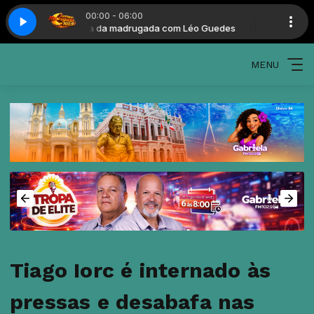
00:00 - 06:00
 Guedes
Turma da madrugada com Léo Guedes
MENU
Tiago Iorc é internado às
pressas e desabafa nas