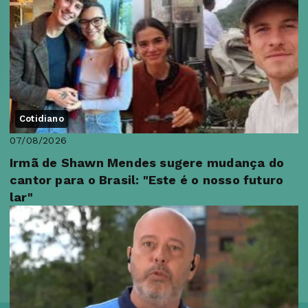
Cotidiano
07/08/2026
Irmã de Shawn Mendes sugere mudança do
cantor para o Brasil: "Este é o nosso futuro
lar"