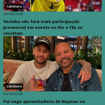
Cotidiano
06/08/2026
Vozinha não fará mais participação
presencial em evento no Rio e fãs se
revoltam
Cotidiano
04/08/2026
Pai nega aposentadoria de Neymar na