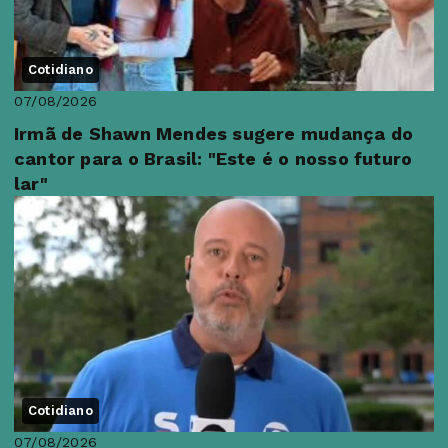
Cotidiano
07/08/2026
Irmã de Shawn Mendes sugere mudança do
cantor para o Brasil: "Este é o nosso futuro
lar"
Cotidiano
07/08/2026