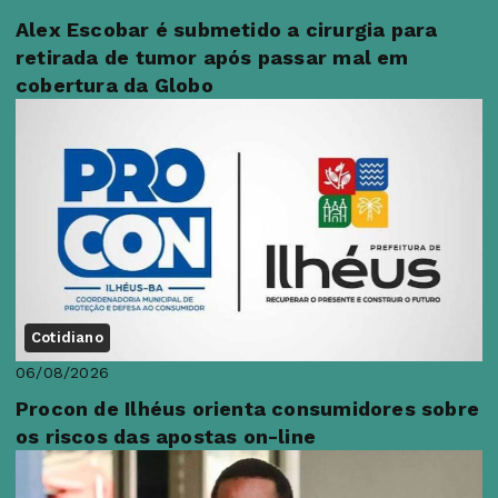
Alex Escobar é submetido a cirurgia para
retirada de tumor após passar mal em
cobertura da Globo
Cotidiano
06/08/2026
Procon de Ilhéus orienta consumidores sobre
os riscos das apostas on-line