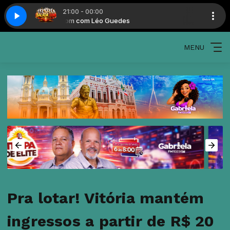
21:00 - 00:00
Balada.com com Léo Guedes
Balada.com c
MENU
Pra lotar! Vitória mantém
ingressos a partir de R$ 20