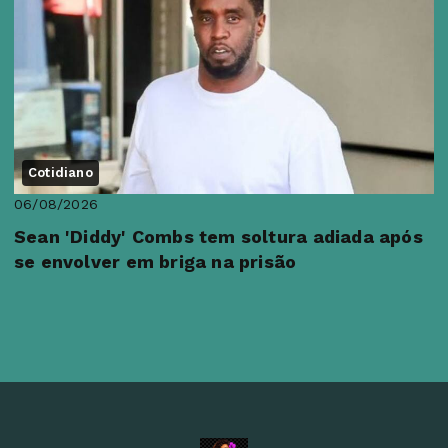
Cotidiano
06/08/2026
Sean 'Diddy' Combs tem soltura adiada após
se envolver em briga na prisão