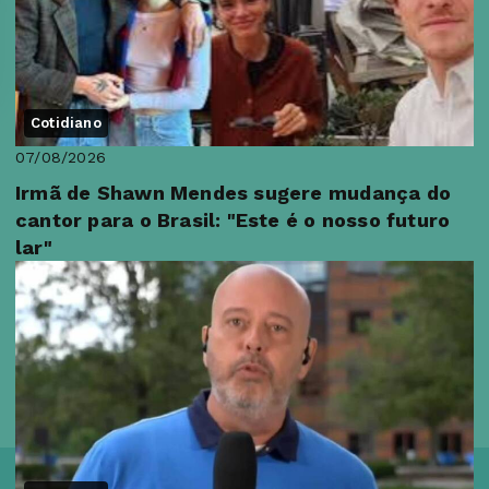
Cotidiano
07/08/2026
Irmã de Shawn Mendes sugere mudança do
cantor para o Brasil: "Este é o nosso futuro
lar"