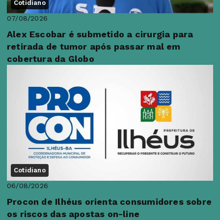
Cotidiano
07/08/2026
Alex Escobar é submetido a cirurgia para
retirada de tumor após passar mal em
cobertura da Globo
Cotidiano
06/08/2026
Procon de Ilhéus orienta consumidores sobre
os riscos das apostas on-line