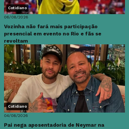
Cotidiano
06/08/2026
Vozinha não fará mais participação
presencial em evento no Rio e fãs se
revoltam
Cotidiano
04/08/2026
Pai nega aposentadoria de Neymar na