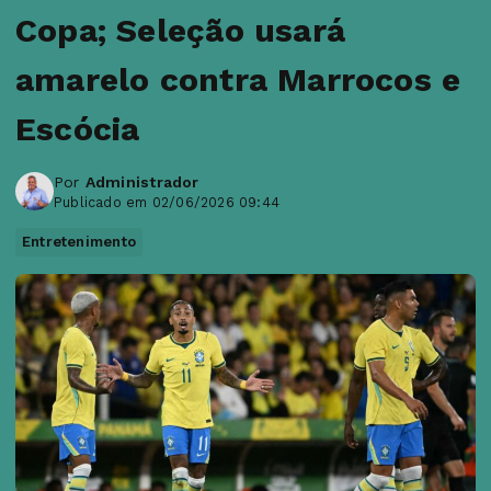
Copa; Seleção usará
amarelo contra Marrocos e
Escócia
Por
Administrador
Publicado em 02/06/2026 09:44
Entretenimento