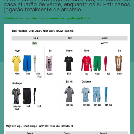
casa atuarão de verde, enquanto os sul-africanos
jogarão totalmente de amarelo.
Confira abaixo as fotos dos uniformes divulgados pela Fifa: