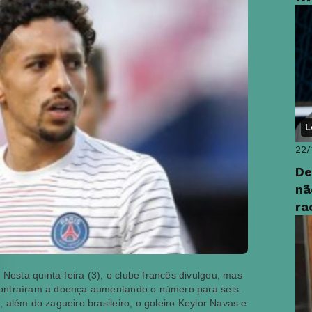
L
22/
De
nã
ra
esta quinta-feira (3), o clube francês divulgou, mas
contraíram a doença aumentando o número para seis.
 além do zagueiro brasileiro, o goleiro Keylor Navas e