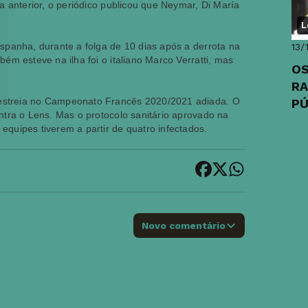
a anterior, o periódico publicou que Neymar, Di María
L
spanha, durante a folga de 10 dias após a derrota na
13/
ém esteve na ilha foi o italiano Marco Verratti, mas
OS
RA
estreia no Campeonato Francês 2020/2021 adiada. O
PÚ
ntra o Lens. Mas o protocolo sanitário aprovado na
PA
quipes tiverem a partir de quatro infectados.
Novo comentário