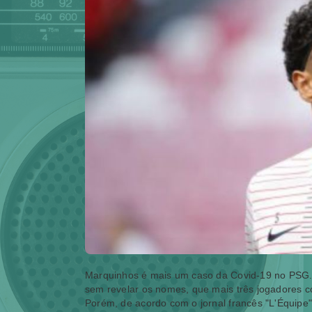
Marquinhos é mais um caso da Covid-19 no PSG. N
sem revelar os nomes, que mais três jogadores 
Porém, de acordo com o jornal francês "L'Équipe",