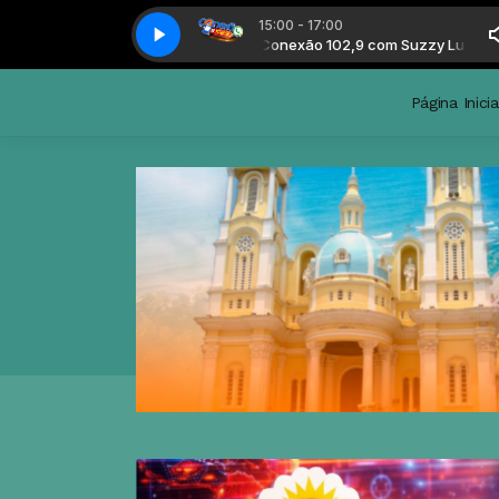
15:00 - 17:00
nexão 102,9 com Suzzy Luz
Conexão 102,9 com Suzzy Luz
Página Inicia