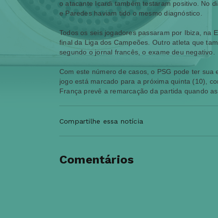
o atacante Icardi também testaram positivo. No di
e Paredes haviam tido o mesmo diagnóstico.
Todos os seis jogadores passaram por Ibiza, na E
final da Liga dos Campeões. Outro atleta que tamb
segundo o jornal francês, o exame deu negativo.
Com este número de casos, o PSG pode ter sua 
jogo está marcado para a próxima quinta (10), co
França prevê a remarcação da partida quando as e
Compartilhe essa notícia
Comentários