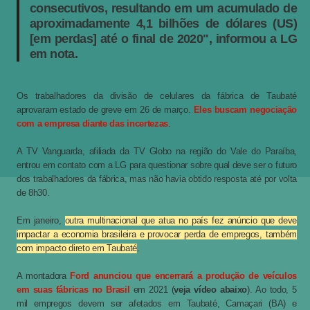
consecutivos, resultando em um acumulado de
aproximadamente 4,1 bilhões de dólares (US)
[em perdas] até o final de 2020", informou a LG
em nota.
Os trabalhadores da divisão de celulares da fábrica de Taubaté
aprovaram estado de greve em 26 de março.
Eles buscam negociação
com a empresa diante das incertezas
.
A TV Vanguarda, afiliada da TV Globo na região do Vale do Paraíba,
entrou em contato com a LG para questionar sobre qual deve ser o futuro
dos trabalhadores da fábrica, mas não havia obtido resposta até por volta
de 8h30.
Em janeiro,
outra multinacional que atua no país fez anúncio que deve
impactar a economia brasileira e provocar perda de empregos, também
com impacto direto em Taubaté
.
A montadora
Ford anunciou que encerrará a produção de veículos
em suas fábricas no Brasil
em 2021 (
veja vídeo abaixo
). Ao todo, 5
mil empregos devem ser afetados em Taubaté, Camaçari (BA) e