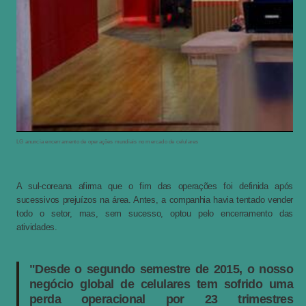
LG anuncia encerramento de operações mundiais no mercado de celulares
A sul-coreana afirma que o fim das operações foi definida após
sucessivos prejuízos na área. Antes, a companhia havia tentado vender
todo o setor, mas, sem sucesso, optou pelo encerramento das
atividades.
"Desde o segundo semestre de 2015, o nosso
negócio global de celulares tem sofrido uma
perda operacional por 23 trimestres