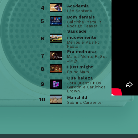
Academia
4
Léo Santana
Bom demais
5
Calcinha Preta Ft
Rodrigo Teaser
Saudade
incoveniente
6
Menos é Mais Ft
Pablo
Pra melhorar
7
Marisa Monte Ft Seu
Jorge
I just might
8
Bruno Mars
Que beleza
9
Jota Quest Ft Os
Garotin e Carlinhos
Brown
Manchild
10
Sabrina Carpenter