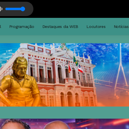
ela
l
Programação
Destaques da WEB
Locutores
Notícias