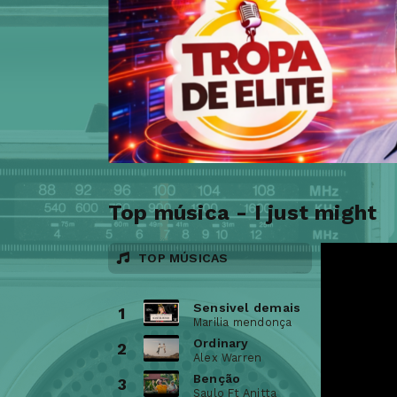
Top música - I just might
TOP MÚSICAS
Sensivel demais
1
Marilia mendonça
Ordinary
2
Alex Warren
Benção
3
Saulo Ft Anitta