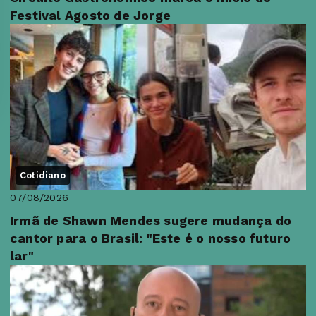
Festival Agosto de Jorge
Cotidiano
07/08/2026
Irmã de Shawn Mendes sugere mudança do
cantor para o Brasil: "Este é o nosso futuro
lar"