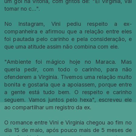
um gol na vitória, com gritos de: "Ei Virginia, vai
tomar no c...".
No Instagram, Vini pediu respeito a ex-
companheira e afirmou que a relação entre eles
foi pautada pelo carinho e pela consideração, e
que uma atitude assim não combina com ele.
"Ambiente foi mágico hoje no Maraca. Mas
queria pedir, com todo o carinho, para não
ofenderem a Virginia. Tivemos uma relação muito
bonita e gostaria que a apoiassem, porque entre
a gente está tudo bem. O respeito e carinho
seguem. Vamos juntos pelo hexa", escreveu ele
ao compartilhar um registro da ex.
O romance entre Vini e Virginia chegou ao fim no
dia 15 de maio, após pouco mais de 5 meses de