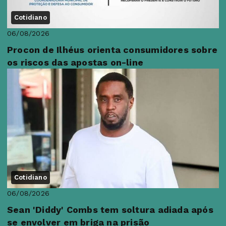
Cotidiano
06/08/2026
Procon de Ilhéus orienta consumidores sobre
os riscos das apostas on-line
Cotidiano
06/08/2026
Sean 'Diddy' Combs tem soltura adiada após
se envolver em briga na prisão