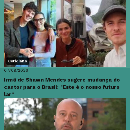
Cotidiano
07/08/2026
Irmã de Shawn Mendes sugere mudança do
cantor para o Brasil: "Este é o nosso futuro
lar"