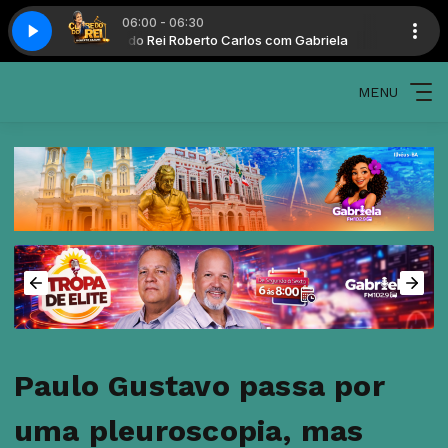
06:00 - 06:30
Clube do Rei Roberto Carlos com Gabriela
Clube do R
MENU
Paulo Gustavo passa por
uma pleuroscopia, mas