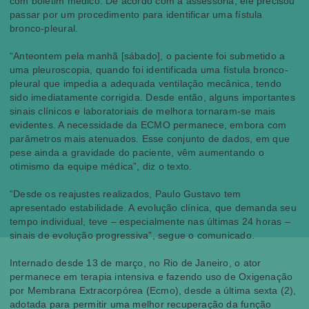
com boletim médico. De acordo com a assessoria, ele precisou
passar por um procedimento para identificar uma fístula
bronco-pleural.
“Anteontem pela manhã [sábado], o paciente foi submetido a
uma pleuroscopia, quando foi identificada uma fístula bronco-
pleural que impedia a adequada ventilação mecânica, tendo
sido imediatamente corrigida. Desde então, alguns importantes
sinais clínicos e laboratoriais de melhora tornaram-se mais
evidentes. A necessidade da ECMO permanece, embora com
parâmetros mais atenuados. Esse conjunto de dados, em que
pese ainda a gravidade do paciente, vêm aumentando o
otimismo da equipe médica”, diz o texto.
“Desde os reajustes realizados, Paulo Gustavo tem
apresentado estabilidade. A evolução clínica, que demanda seu
tempo individual, teve – especialmente nas últimas 24 horas –
sinais de evolução progressiva”, segue o comunicado.
Internado desde 13 de março, no Rio de Janeiro, o ator
permanece em terapia intensiva e fazendo uso de Oxigenação
por Membrana Extracorpórea (Ecmo), desde a última sexta (2),
adotada para permitir uma melhor recuperação da função