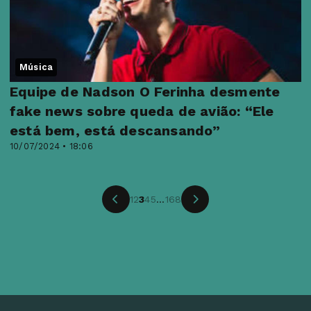
Música
Equipe de Nadson O Ferinha desmente
fake news sobre queda de avião: “Ele
está bem, está descansando”
10/07/2024 • 18:06
1
2
3
4
5
...
168