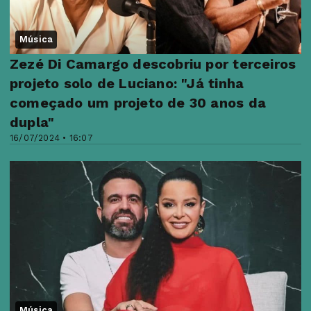
Música
Zezé Di Camargo descobriu por terceiros
projeto solo de Luciano: "Já tinha
começado um projeto de 30 anos da
dupla"
16/07/2024 • 16:07
Música