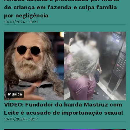
de criança em fazenda e culpa família
por negligência
10/07/2024 • 18:21
Música
VÍDEO: Fundador da banda Mastruz com
Leite é acusado de importunação sexual
10/07/2024 • 18:17