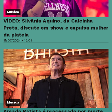
Música
VÍDEO: Silvânia Aquino, da Calcinha
Preta, discute em show e expulsa mulher
da plateia
11/07/2024 • 15:07
Música
Amado Batista é processado por morte