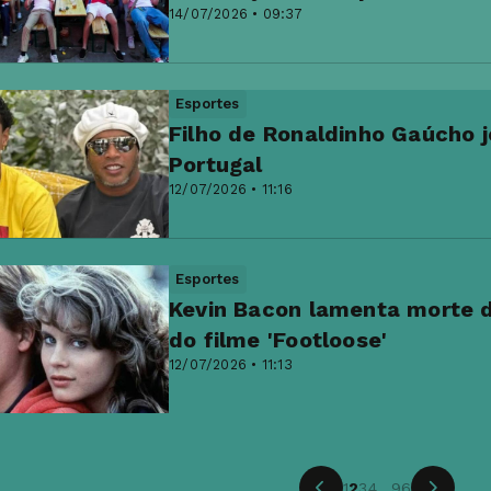
14/07/2026 • 09:37
Esportes
Filho de Ronaldinho Gaúcho j
Portugal
12/07/2026 • 11:16
Esportes
Kevin Bacon lamenta morte d
do filme 'Footloose'
12/07/2026 • 11:13
1
2
3
4
...
96