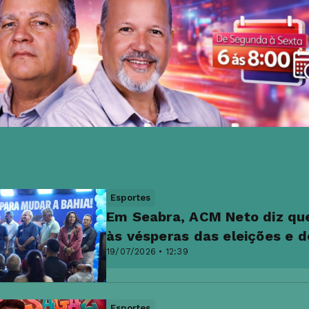
Esportes
Em Seabra, ACM Neto diz que
às vésperas das eleições e 
19/07/2026 • 12:39
Esportes