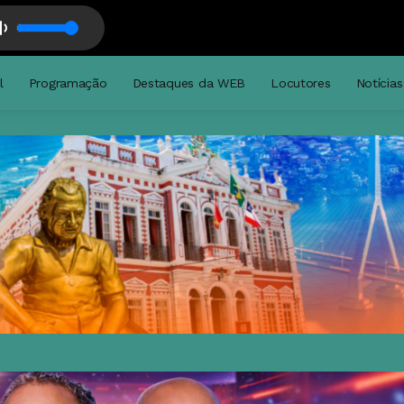
 Songs com Léo Guedes
l
Programação
Destaques da WEB
Locutores
Notícias