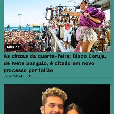
Música
As cinzas da quarta-feira: Bloco Coruja,
de Ivete Sangalo, é citado em novo
processo por folião
25/05/2024 • 08:57