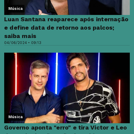
Música
Luan Santana reaparece após internação
e define data de retorno aos palcos;
saiba mais
04/06/2024 • 09:13
Música
Governo aponta "erro" e tira Victor e Leo