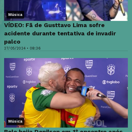
Música
VÍDEO: Fã de Gusttavo Lima sofre
acidente durante tentativa de invadir
palco
27/05/2024 • 08:36
Música
Belo beija Denilson em 1º encontro após