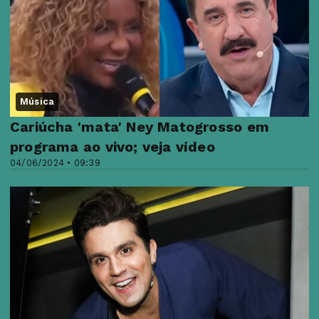
Música
Cariúcha 'mata' Ney Matogrosso em
programa ao vivo; veja vídeo
04/06/2024 • 09:39