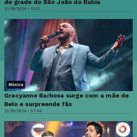
de grade do São João da Bahia
31/05/2024 • 13:21
Música
Gracyanne Barbosa surge com a mãe de
Belo e surpreende fãs
31/05/2024 • 07:40