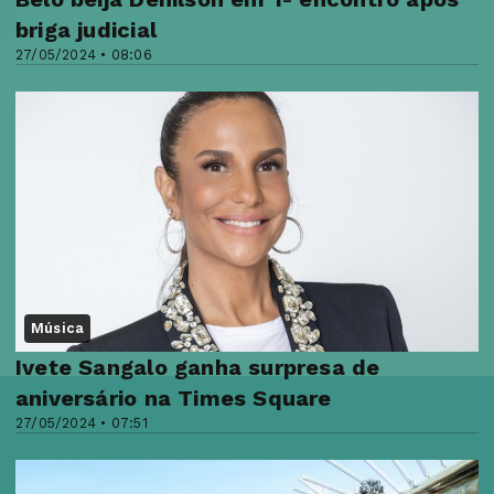
briga judicial
27/05/2024 • 08:06
Música
Ivete Sangalo ganha surpresa de
aniversário na Times Square
27/05/2024 • 07:51