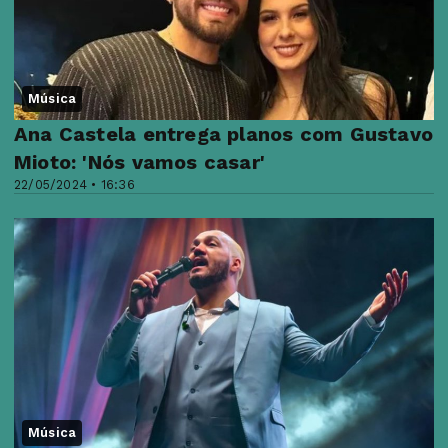
Música
Ana Castela entrega planos com Gustavo
Mioto: 'Nós vamos casar'
22/05/2024 • 16:36
Música