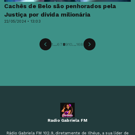
Cachês de Belo são penhorados pela
Justiça por dívida milionária
22/05/2024 • 13:03
1
...
6
7
8
9
10
...
168
Radio Gabriela FM
Rádio Gabriela FM 102.9, diretamente de Ilhéus, a sua líder de