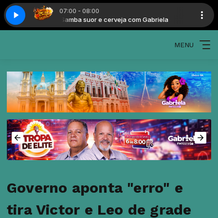
07:00 - 08:00
 Gabriela
Samba suor e cerveja com Gabriela
MENU
Governo aponta "erro" e
tira Victor e Leo de grade