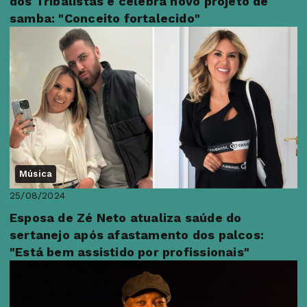
dos Tribalistas e celebra novo projeto de
samba: "Conceito fortalecido"
Música
25/08/2024
Esposa de Zé Neto atualiza saúde do
sertanejo após afastamento dos palcos:
"Está bem assistido por profissionais"