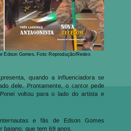
por Edson Gomes. Foto: Reprodução/Redes
esenta, quando a influenciadora se
ado dele. Prontamente, o
canto
r pede
Ponei voltou para o lado do artista e
internautas e fãs de Edson Gomes
r baiano, que tem 69 anos.