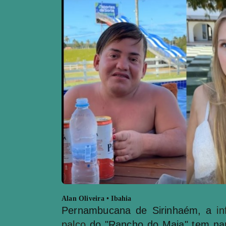
Alan Oliveira • Ibahia
Pernambucana de Sirinhaém, a
in
palco
do "Rancho do Maia" tem nan