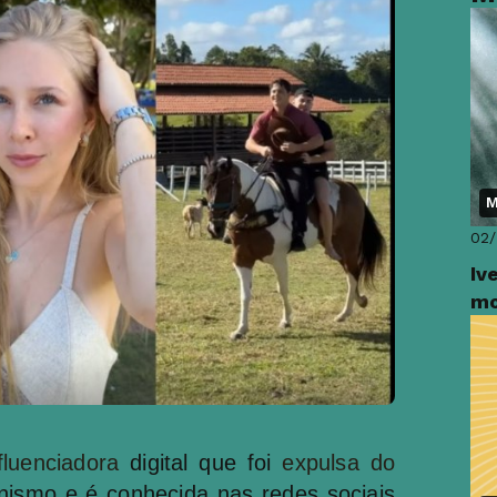
M
02/
Iv
mo
fluenciadora
digital que foi
expulsa do
ismo e é conhecida nas redes sociais