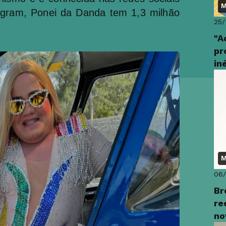
M
agram, Ponei da Danda tem 1,3 milhão
25/
"A
pr
in
M
06
Br
re
no