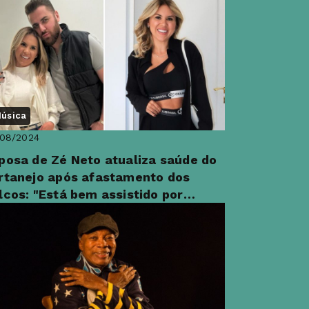
rtalecido"
úsica
/08/2024
posa de Zé Neto atualiza saúde do
rtanejo após afastamento dos
lcos: "Está bem assistido por
ofissionais"