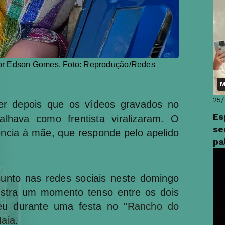
fo
por Edson Gomes. Foto: Reprodução/Redes
M
25
er depois que os vídeos gravados no
Es
lhava como frentista viralizaram. O
se
ncia à mãe, que responde pelo apelido
pa
pr
nto nas redes sociais neste domingo
stra um momento tenso entre os dois
ceu durante uma festa no
"Rancho do
Maia
.