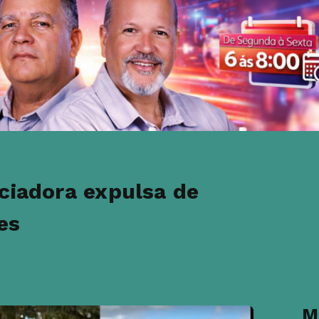
ciadora expulsa de
es
M