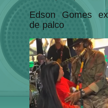
Edson Gomes expu
de palco