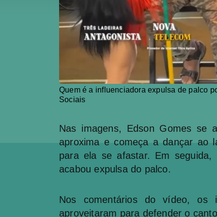
Quem é a influenciadora expulsa de palco 
Sociais
Nas imagens, Edson Gomes se apr
aproxima e começa a dançar ao l
para ela se afastar. Em seguida, 
acabou expulsa do palco.
Nos comentários do vídeo, os 
aproveitaram para defender o canto