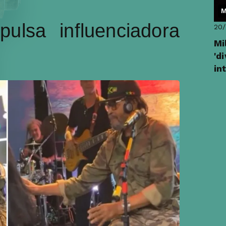
M
lsa influenciadora
20
Mi
'd
in