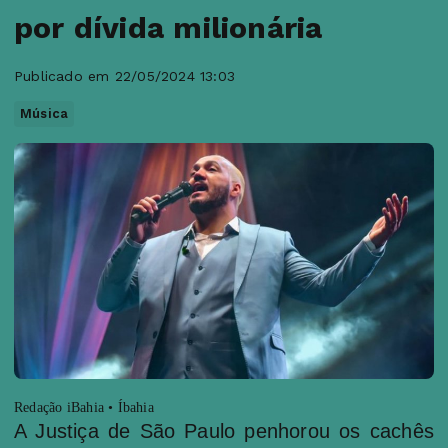
por dívida milionária
Publicado em 22/05/2024 13:03
Música
Redação iBahia • Íbahia
A Justiça de São Paulo penhorou os cachês