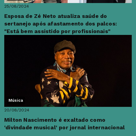
25/08/2024
Esposa de Zé Neto atualiza saúde do
sertanejo após afastamento dos palcos:
"Está bem assistido por profissionais"
Música
20/08/2024
Milton Nascimento é exaltado como
'divindade musical' por jornal internacional