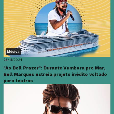
Música
25/11/2024
"Ao Bell Prazer": Durante Vumbora pro Mar,
Bell Marques estreia projeto inédito voltado
para teatros