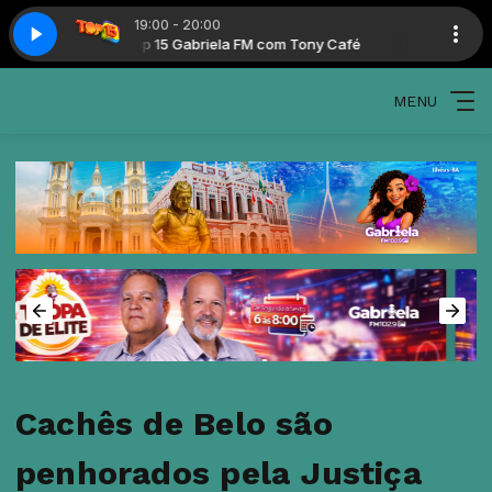
19:00 - 20:00
Top 15 Gabriela FM com Tony Café
Top 15 Gabriela 
MENU
Cachês de Belo são
penhorados pela Justiça