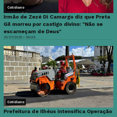
Cotidiano
Irmão de Zezé Di Camargo diz que Preta
Gil morreu por castigo divino: "Não se
escarneçam de Deus"
31/07/2025 • 00:00
Cotidiano
Prefeitura de Ilhéus intensifica Operação