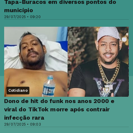
Tapa-Buracos em diversos pontos do
município
29/07/2025 • 09:20
Cotidiano
Dono de hit do funk nos anos 2000 e
viral do TikTok morre após contrair
infecção rara
29/07/2025 • 09:03