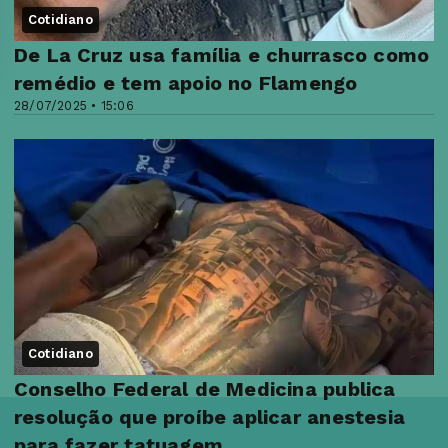
Cotidiano
De La Cruz usa família e churrasco como
remédio e tem apoio no Flamengo
28/07/2025 • 15:06
Cotidiano
Conselho Federal de Medicina publica
resolução que proíbe aplicar anestesia
para fazer tatuagem