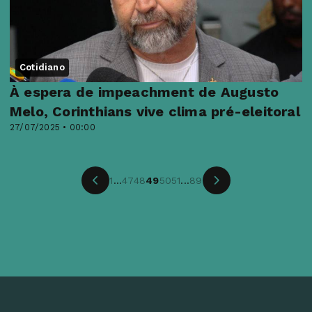
Cotidiano
À espera de impeachment de Augusto
Melo, Corinthians vive clima pré-eleitoral
27/07/2025 • 00:00
1
...
47
48
49
50
51
...
89