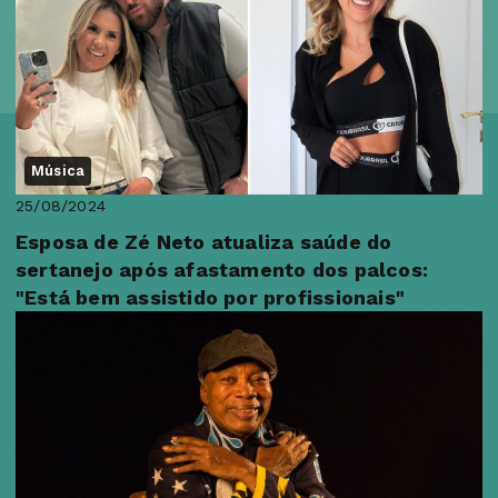
Música
25/08/2024
Esposa de Zé Neto atualiza saúde do
sertanejo após afastamento dos palcos:
"Está bem assistido por profissionais"