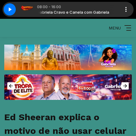
08:00 - 16:00
om Gabriela
Gabriela Cravo e Canela com Gabriela
MENU
Ed Sheeran explica o
motivo de não usar celular