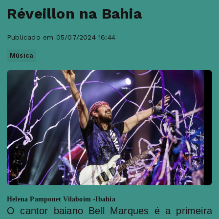
Réveillon na Bahia
Publicado em 05/07/2024 16:44
Música
Helena Pamponet Vilaboim -Ibahia
O cantor baiano Bell Marques é a primeira