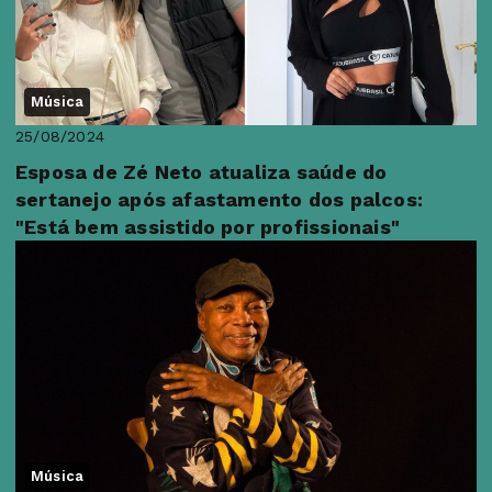
Música
25/08/2024
Esposa de Zé Neto atualiza saúde do
sertanejo após afastamento dos palcos:
"Está bem assistido por profissionais"
Música