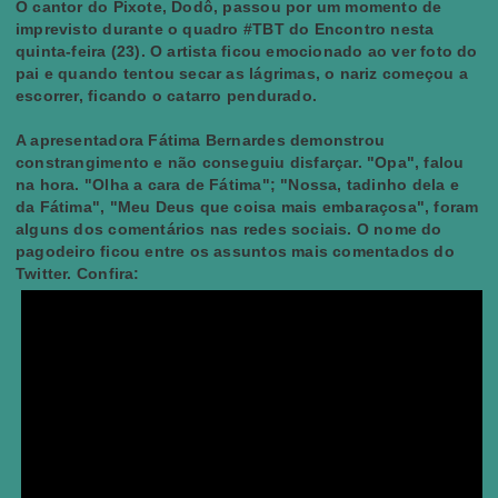
O cantor do Pixote, Dodô, passou por um momento de
imprevisto durante o quadro #TBT do Encontro nesta
quinta-feira (23). O artista ficou emocionado ao ver foto do
pai e quando tentou secar as lágrimas, o nariz começou a
escorrer, ficando o catarro pendurado.
A apresentadora Fátima Bernardes demonstrou
constrangimento e não conseguiu disfarçar. "Opa", falou
na hora. "Olha a cara de Fátima"; "Nossa, tadinho dela e
da Fátima", "Meu Deus que coisa mais embaraçosa", foram
alguns dos comentários nas redes sociais. O nome do
pagodeiro ficou entre os assuntos mais comentados do
Twitter. Confira: