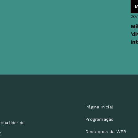
M
20
Mi
'd
in
Página Inicial
Programação
 sua líder de
Destaques da WEB
0