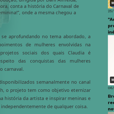
M
ora, conta a história do Carnaval de
25/
Feminina!”, onde a mesma chegou a
"A
pr
in
 e se aprofundando no tema abordado, a
epoimentos de mulheres envolvidas na
 projetos sociais dos quais Claudia é
espeito das conquistas das mulheres
o carnaval.
M
disponibilizados semanalmente no canal
06
h, o projeto tem como objetivo eternizar
Br
história da artista e inspirar meninas e
re
, independentemente de qualquer coisa.
no