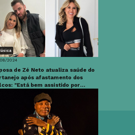
rtalecido"
úsica
/08/2024
posa de Zé Neto atualiza saúde do
rtanejo após afastamento dos
lcos: "Está bem assistido por
ofissionais"