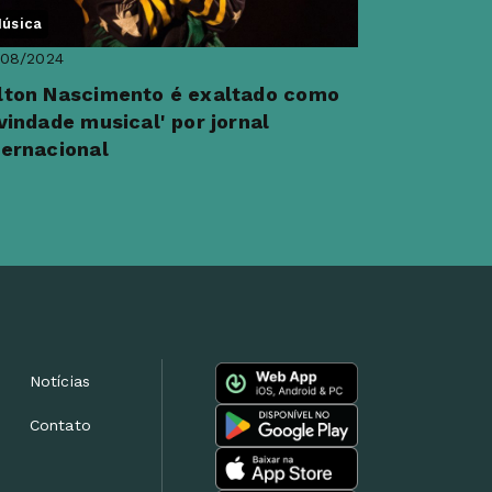
úsica
/08/2024
lton Nascimento é exaltado como
ivindade musical' por jornal
ternacional
Notícias
Contato