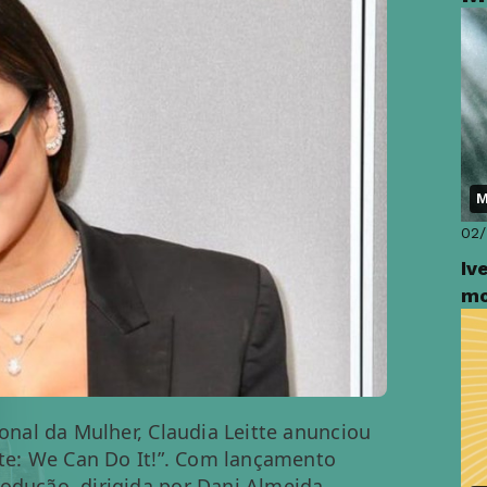
M
02/
Iv
mo
ional da Mulher, Claudia Leitte anunciou
itte: We Can Do It!”. Com lançamento
odução, dirigida por Dani Almeida,