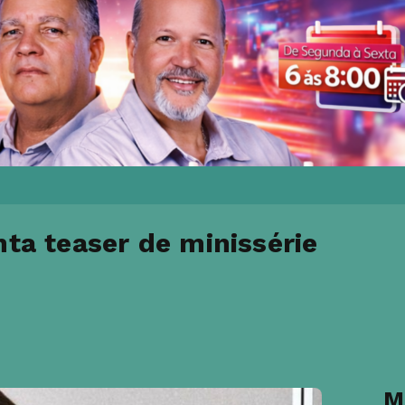
nta teaser de minissérie
M