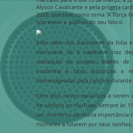
Alyson Cavalcante e pela própria cant
2020, que teve como tema “A Força 
sobrevoar o público do seu bloco.
Indo além dos bastidores da folia
minissérie de 6 capítulos traz d
realização do projeto, líderes de
madrinha e fatos históricos a r
homenageadas pela cantora durante 
Com dois novos episódios a serem 
da cantora no YouTube, sempre às 11
um momento de muita importância na 
mulheres a lutarem por seus sonhos