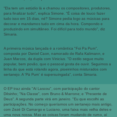
"Ela tem um estúdio lá e chamou os compositores, produtores,
para finalizar tudo", explica Simone. "É coisa de louco fazer
tudo isso em 15 dias, né? Simone pedia logo as músicas para
decorar e mandamos tudo em cima da hora. Compondo e
produzindo em simultâneo. Foi difícil para todo mundo", diz
Simaria.
A primeira música lançada é a romântica "Foi Pa Pum",
composta por Daniel Caon, namorado de Rafa Kalimann, e
Juan Marcos, da dupla com Vinicius. "O estilo segue muito
popular, bem povão, que o pessoal gosta de ouvir. Seguimos a
linha do que está rolando agora, piseirinhos misturados com
sertanejo. A 'Pá Pum' é supersuingada", conta Simaria.
O EP traz ainda "Aí Lascou", com participação do cantor
Dilsinho; "Na Classe", com Bruno & Marrone; e "Presente de
Deus". A segunda parte virá em janeiro. "Eu que escolhi as
participações. No começo queríamos um sertanejo mais antigo,
com Zezé Di Camargo e Luciano, uma faixa mais velha deles e
uma nova nossa. Mas as coisas foram mudando de rumo, aí