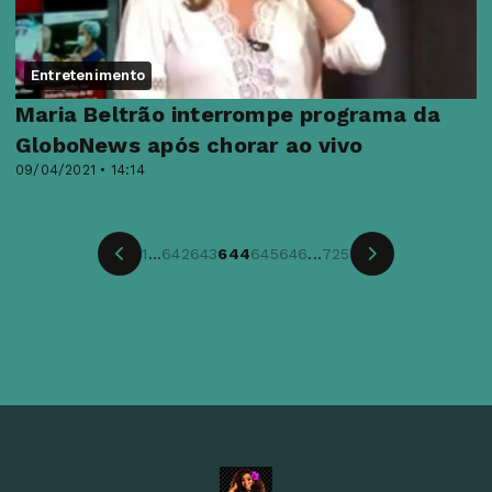
Entretenimento
Maria Beltrão interrompe programa da
GloboNews após chorar ao vivo
09/04/2021 • 14:14
1
...
642
643
644
645
646
...
725