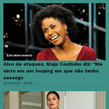
Entretenimento
Alvo de ataques, Maju Coutinho diz: "Me
sinto em um looping em que não tenho
sossego
12/04/2021 • 09:09