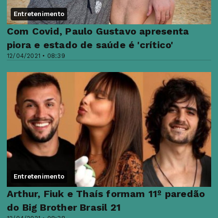
Entretenimento
Com Covid, Paulo Gustavo apresenta
piora e estado de saúde é 'crítico'
12/04/2021 • 08:39
Entretenimento
Arthur, Fiuk e Thaís formam 11º paredão
do Big Brother Brasil 21