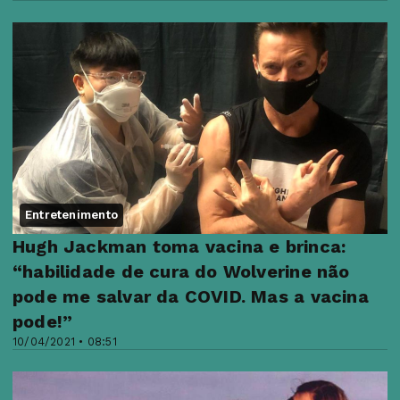
Entretenimento
Hugh Jackman toma vacina e brinca:
“habilidade de cura do Wolverine não
pode me salvar da COVID. Mas a vacina
pode!”
10/04/2021 • 08:51