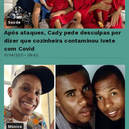
Saúde
Após ataques, Cady pede desculpas por
dizer que cozinheira contaminou Ivete
com Covid
11/04/2021 • 09:43
Música