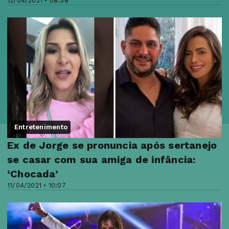
12/04/2021 • 08:38
Entretenimento
Ex de Jorge se pronuncia após sertanejo
se casar com sua amiga de infância:
‘Chocada’
11/04/2021 • 10:07