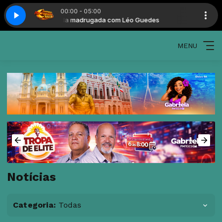
00:00 - 05:00
Turma da madrugada com Léo Guedes
Turma da madr
MENU
Notícias
Categoria:
Todas